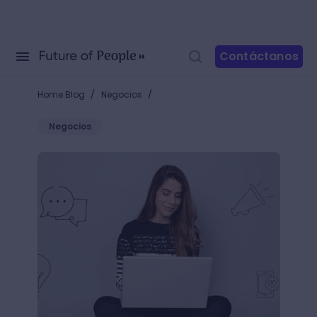
Contáctanos
/
/
Home Blog
Negocios
Negocios
¿Sabes qué hace un publicista? Descubre una de la