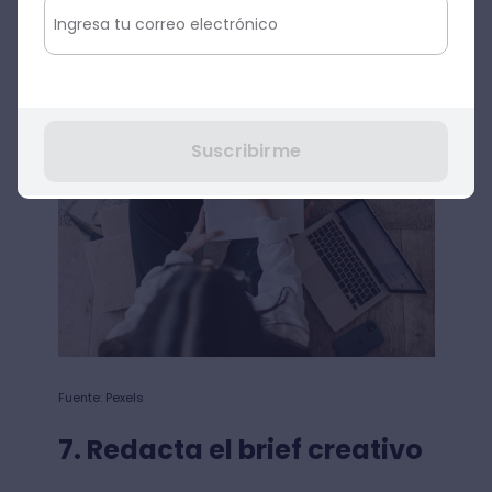
son algunas de las preguntas que se hace
un publicista al definir sus acciones de
comunicación.
Suscribirme
Fuente: Pexels
7. Redacta el brief creativo