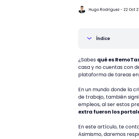
Hugo Rodríguez
-
22 Oct 2
Índice
¿Sabes
qué es RemoTa
casa y no cuentas con d
plataforma de tareas en 
En un mundo donde la cri
de trabajo, también sign
empleos, al ser estos pr
extra fueron los portal
En este artículo, te co
Asimismo, daremos respu