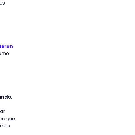
os
ueron
como
mundo
.
nar
ne que
demos