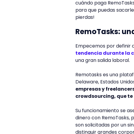
cuándo paga RemoTasks
para que puedas sacarle 
pierdas!
RemoTasks: una
Empecemos por definir q
tendencia durante la 
una gran salida laboral.
Remotasks es una plataf
Delaware, Estados Unido
empresas y freelancers 
crowdsourcing, que te
Su funcionamiento se as
dinero con RemoTasks, p
son solicitadas por un s
distinguir grandes corpo