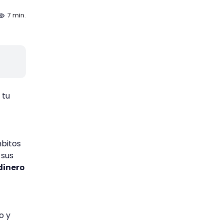
7 min.
 tu
mbitos
 sus
dinero
o y