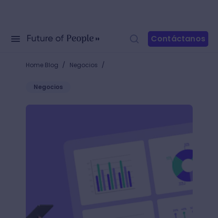
Contáctanos
/
/
Home Blog
Negocios
Negocios
Entérate qué es la escalabilidad y ¡sube al próximo 