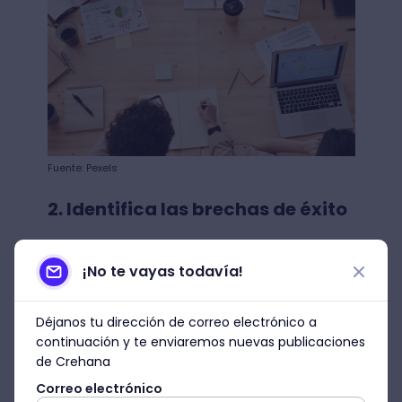
Fuente: Pexels
2. Identifica las brechas de éxito
Toda gran estrategia siempre identifica las
“brechas de éxito”.
Son aquellas que
¡No te vayas todavía!
necesitas cerrar para lograr la
prosperidad y escalabilidad de un
Déjanos tu dirección de correo electrónico a
proyecto.
continuación y te enviaremos nuevas publicaciones
de Crehana
Con un proceso escalable, debes descubrir
Correo electrónico
las principales brechas de éxito en el