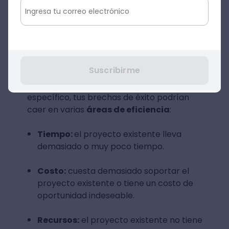
proyecto existente. Esto solo se puede
hacer bien si realmente te tomaste el
tiempo para comprender el proceso en
primer lugar.
Suscribirme
Pero una vez que lo hagas y entiendas qué
es la escabilidad de un proyecto
específico, tus brechas de éxito podrían
caer en varias
áreas de eficiencia
:
Tiempo:
el proyecto existente lleva
demasiado o muy poco tiempo.
Costo:
cuesta demasiado soportar el
proyecto existente o tiene un costo de
oportunidad indeseable.
Recursos:
el proyecto existente no tiene