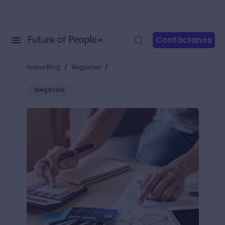
Contáctanos
/
/
Home Blog
Negocios
Negocios
Puntaje de crédito: ¿Cómo alcanzar tus metas con un