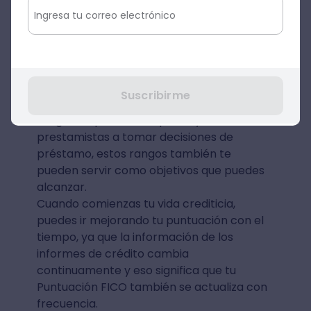
Como te habíamos explicado, cuanto más
alta sea tu puntuación, menor será el
riesgo y más probable será que las
entidades bancarias te concedan un
préstamo.
Suscribirme
Si bien es cierto que hay estándares en los
rangos de puntuación para ayudarles a los
prestamistas a tomar decisiones de
préstamo, estos rangos también te
pueden servir como objetivos que puedes
alcanzar.
Cuando comienzas tu vida crediticia,
puedes ir mejorando tu puntuación con el
tiempo, ya que la información de los
informes de crédito cambia
continuamente y eso significa que tu
Puntuación FICO también se actualiza con
frecuencia.