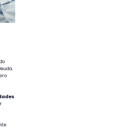
odo
deuda.
ero
idades
r
nte