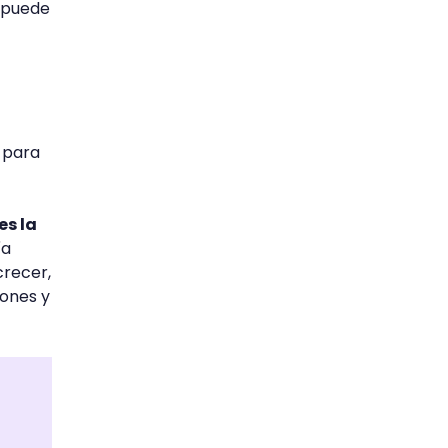
e puede
para
es la
ía
crecer,
iones y