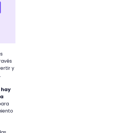
as
ravés
ertir y
.
,
hay
ra
para
miento
las