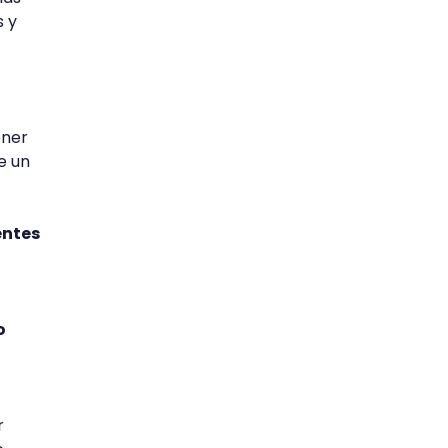
s y
ener
e un
entes
o
r