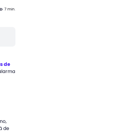
7 min.
s de
 alarma
no,
á de