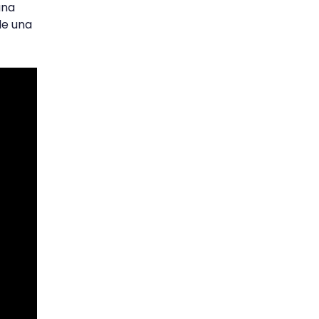
una
de una