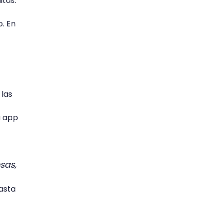
itas.
o. En
 las
a app
sas,
hasta