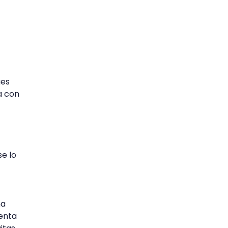
ues
a con
se lo
na
senta