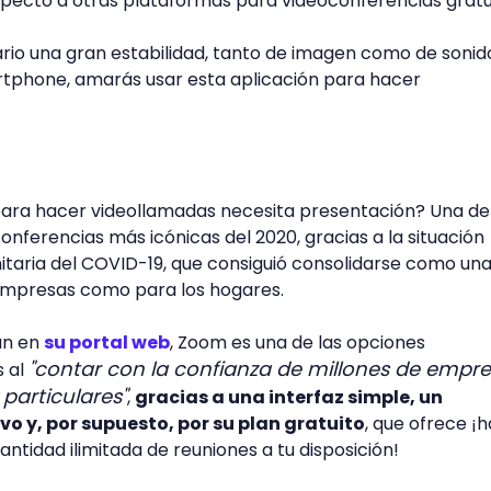
pecto a otras plataformas para videoconferencias gratu
ario una gran estabilidad, tanto de imagen como de sonid
artphone, amarás usar esta aplicación para hacer
para hacer videollamadas necesita presentación? Una de
nferencias más icónicas del 2020, gracias a la situación
anitaria del COVID-19, que consiguió consolidarse como un
 empresas como para los hogares.
an en
su portal web
, Zoom es una de las opciones
"contar con la confianza de millones de empre
s al
particulares"
,
gracias a una interfaz simple, un
vo y, por supuesto, por su plan gratuito
, que ofrece ¡
antidad ilimitada de reuniones a tu disposición!