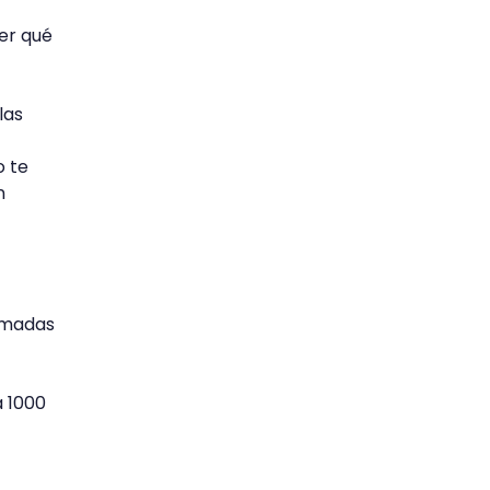
ber qué
las
o te
n
amadas
a 1000