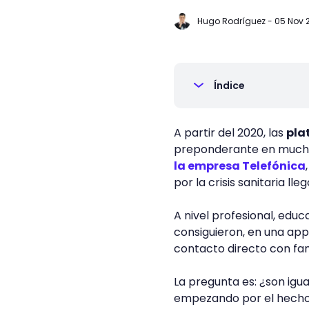
Hugo Rodríguez
-
05 Nov 2
Índice
A partir del 2020, las
pla
preponderante en mucho
la empresa Telefónica
por la crisis sanitaria ll
A nivel profesional, edu
consiguieron, en una app
contacto directo con fam
La pregunta es: ¿son igu
empezando por el hecho d