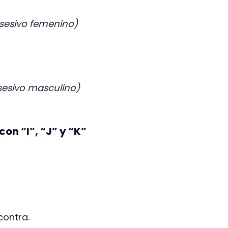
sesivo femenino)
sesivo masculino)
con “I”, “J” y “K”
 contra.