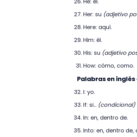
He: él.
Her: su
(adjetivo po
Here: aquí.
Him: él.
His: su
(adjetivo po
How: cómo, como.
Palabras en inglés 
I: yo.
If: si...
(condicional)
In: en, dentro de.
Into: en, dentro de,