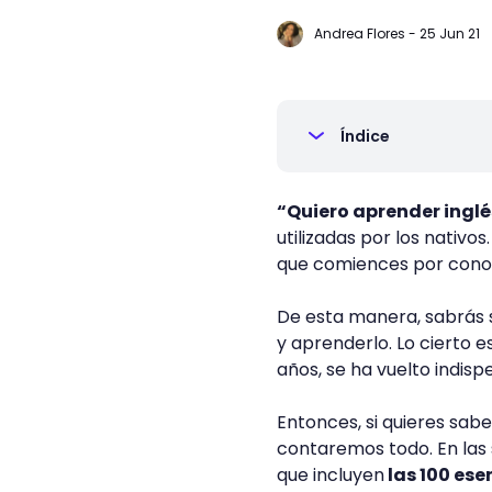
Andrea Flores
-
25 Jun 21
Índice
“Quiero aprender ingl
utilizadas por los nativo
que comiences por conoc
De esta manera, sabrás si
y aprenderlo. Lo cierto e
años, se ha vuelto indis
Entonces, si quieres sabe
contaremos todo. En las s
que incluyen
las 100 ese