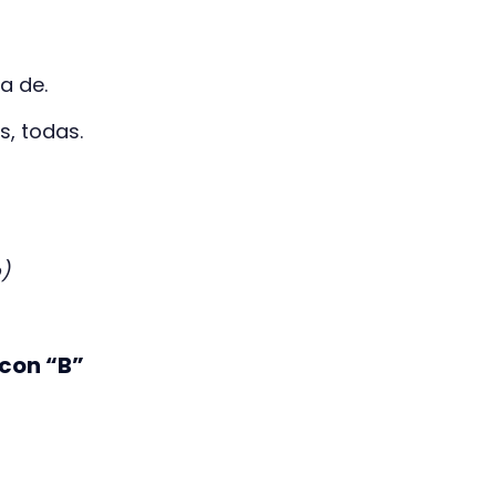
ca de.
s, todas.
)
 con “B”