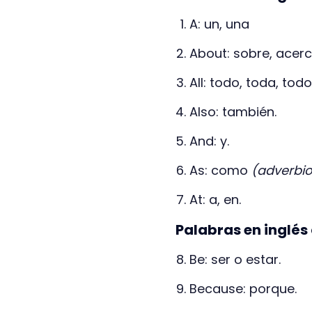
A: un, una
About: sobre, acer
All: todo, toda, todo
Also: también.
And: y.
As: como
(adverbio
At: a, en.
Palabras en inglés
Be: ser o estar.
Because: porque.