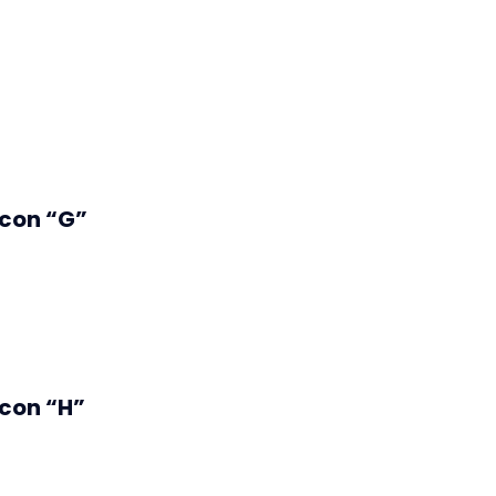
 con “G”
 con “H”