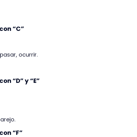
 con “C”
 pasar, ocurrir.
con “D” y “E”
arejo.
 con “F”