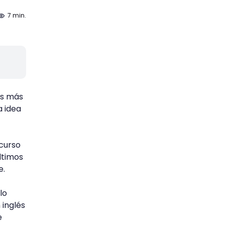
7 min.
és más
a idea
 curso
últimos
e.
lo
 inglés
e