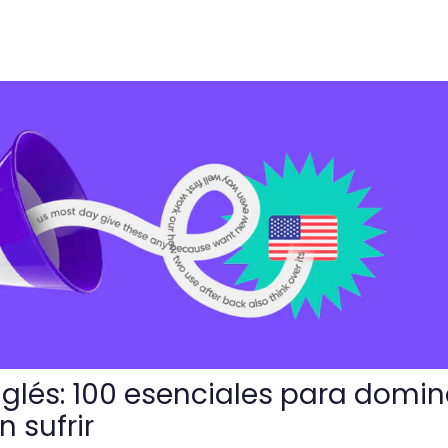
enciales para dominar este idioma sin sufrir
nglés: 100 esenciales para domin
n sufrir