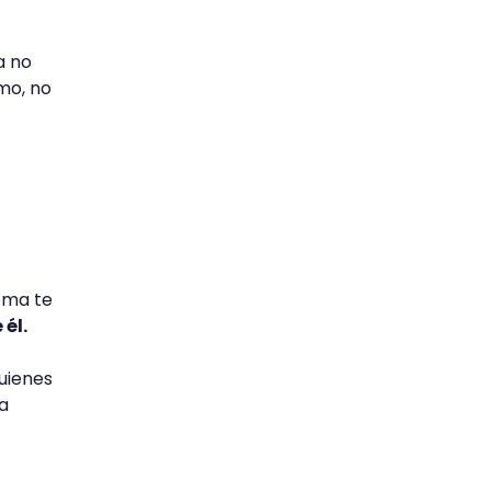
a no
imo, no
ioma te
 él.
uienes
a