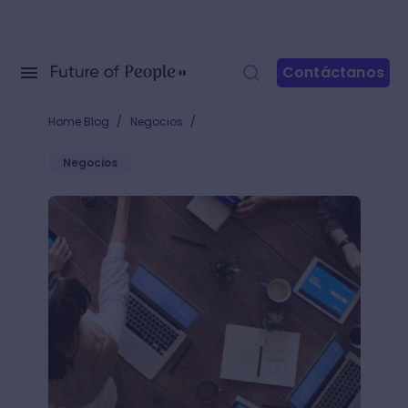
Contáctanos
/
/
Home Blog
Negocios
Negocios
Método socrático: ¿en qué consiste la creación del 