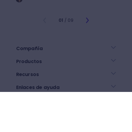
01
/ 09
Compañía
Productos
Recursos
Enlaces de ayuda
Descarga nuestra app
Google play