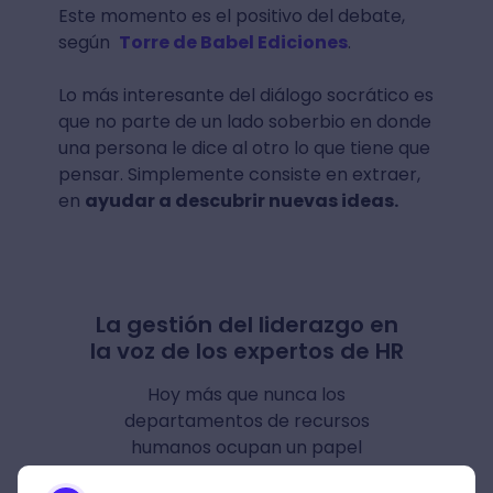
Este momento es el positivo del debate,
según
Torre de Babel Ediciones
.
Lo más interesante del diálogo socrático es
que no parte de un lado soberbio en donde
una persona le dice al otro lo que tiene que
pensar. Simplemente consiste en extraer,
en
ayudar a descubrir nuevas ideas.
La gestión del liderazgo en
la voz de los expertos de HR
Hoy más que nunca los
departamentos de recursos
humanos ocupan un papel
protagónico y crucial para el éxito de