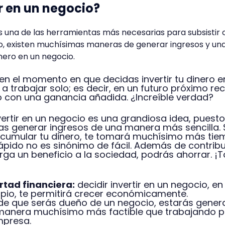
ir en un negocio?
s una de las herramientas más necesarias para subsistir
, existen muchísimas maneras de generar ingresos y un
dinero en un negocio.
en el momento en que decidas invertir tu dinero e
a trabajar solo; es decir, en un futuro próximo rec
o con una ganancia añadida. ¿Increíble verdad?
vertir en un negocio es una grandiosa idea, puest
as generar ingresos de una manera más sencilla. S
acumular tu dinero, te tomará muchísimo más tie
pido no es sinónimo de fácil. Además de contribu
ga un beneficio a la sociedad, podrás ahorrar. ¡
rtad financiera:
decidir invertir en un negocio, en
opio, te permitirá crecer económicamente.
de que serás dueño de un negocio, estarás gene
manera muchísimo más factible que trabajando 
mpresa.