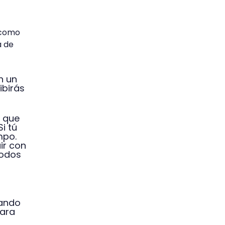
 como
a de
n un
ibirás
o que
i tú
mpo.
ir con
Todos
rando
para