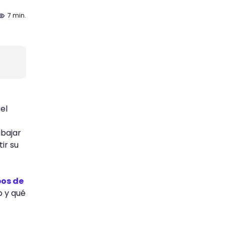
7 min.
el
abajar
ir su
pos de
o y qué