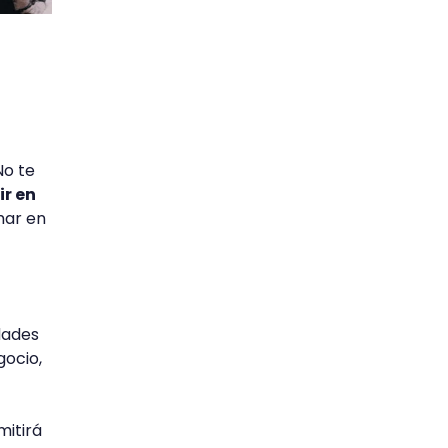
No te
ir en
mar en
dades
gocio,
mitirá