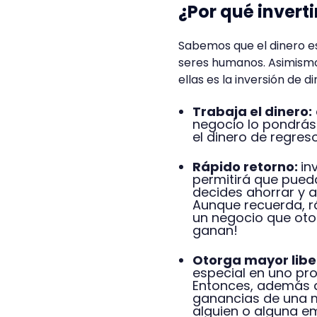
¿Por qué invert
Sabemos que el dinero e
seres humanos. Asimismo
ellas es la inversión de 
Trabaja el dinero:
negocio lo pondrás 
el dinero de regres
Rápido retorno:
in
permitirá que pued
decides ahorrar y 
Aunque recuerda, rá
un negocio que otor
ganan!
Otorga mayor libe
especial en uno pr
Entonces, además 
ganancias de una 
alguien o alguna e