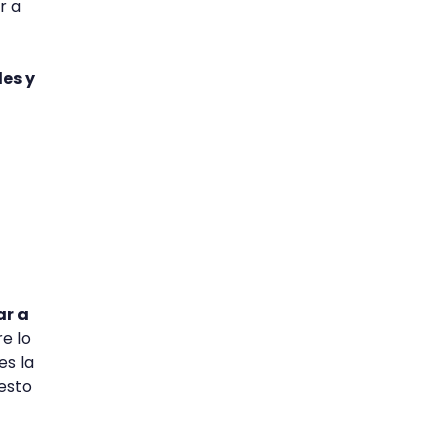
r a
des y
ar a
e lo
es la
 esto