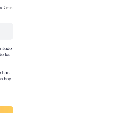
7 min.
entado
de los
e han
os hoy