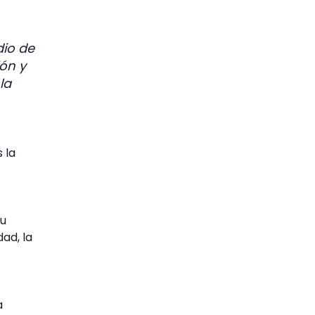
dio de
ión y
la
 la
Su
dad, la
a