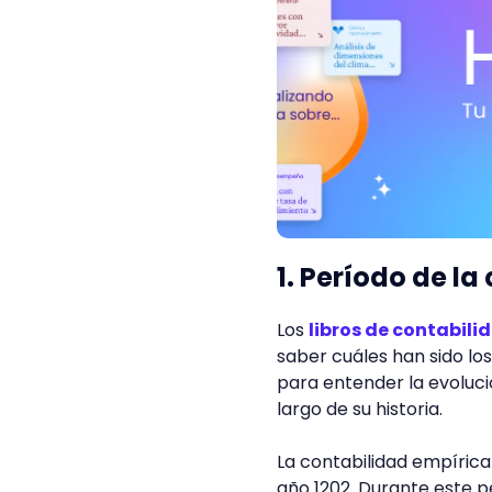
1. Período de l
Los
libros de contabili
saber cuáles han sido lo
para entender la evoluc
largo de su historia.
La contabilidad empíric
año 1202. Durante este 