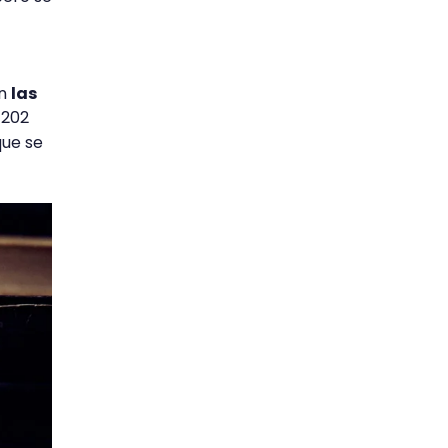
on
las
1202
que se