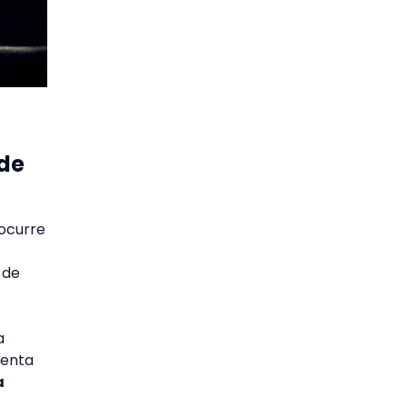
 de
ocurre
 de
a
menta
a