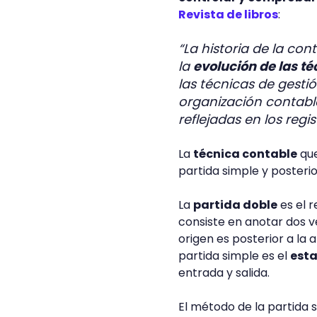
Revista de libros
:
“La historia de la co
la
evolución de las t
las técnicas de gesti
organización contabl
reflejadas en los regi
La
técnica contable
que
partida simple y posterio
La
partida doble
es el r
consiste en anotar dos v
origen es posterior a la a
partida simple es el
esta
entrada y salida.
El método de la partida 