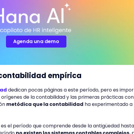
Agenda una demo
a contabilidad empírica
dad
dedican pocas páginas a este período, pero es impo
s orígenes de la contabilidad y las primeras prácticas co
ión
metódica que la contabilidad
ha experimentado a 
a es el período que comprende desde la antigüedad hasta
período
no existen los sistemas contables complejos,