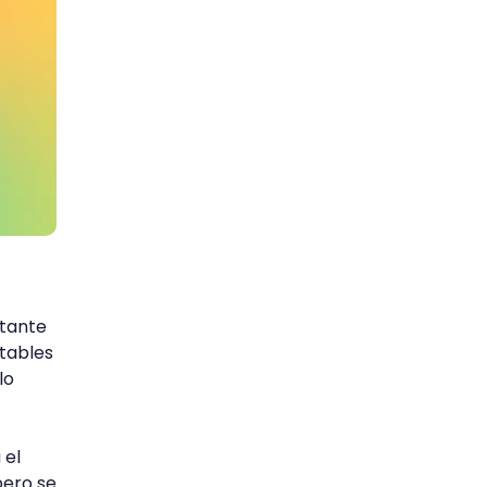
rtante
ntables
lo
 el
pero se