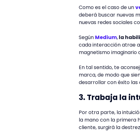
Como es el caso de un
v
deberá buscar nuevas ma
nuevas redes sociales c
Según
Medium
,
la habil
cada interacción atrae a
magnetismo imaginario q
En tal sentido, te acons
marca, de modo que siem
desarrollar con éxito las
3. Trabaja la in
Por otra parte, la intui
la mano con la primera 
cliente, surgirá la destrez