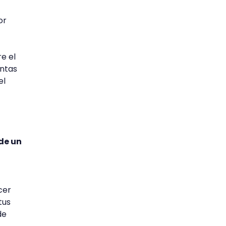
or
e el
entas
el
de un
cer
tus
de