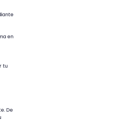
diante
ma en
r tu
te. De
u