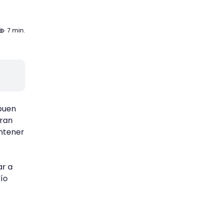
7 min.
 buen
gran
antener
ar a
fío