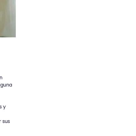
n
alguna
s y
 sus