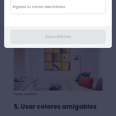
Imagen con resolución mínima de
1280 x 720 píxeles.
Desactivar la opción “duplicar mi
video” si la imagen tiene texto.
Suscribirme
Fuente: Unsplash
5. Usar colores amigables