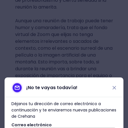
de profesionalismo y cierta seriedad si la
reunión lo amerita.
Aunque una reunión de trabajo puede tener
humor y camaradería, trata que el fondo
virtual de Zoom que elijas no tenga
elementos irrelevantes o sacados de
contexto, como el escenario surreal de una
película o la imagen artificial de una
montaña. Esto importa, sobre todo, si
durante la reunión vas a brindar una
exposición de importancia para el equipo o
el proyecto en el que trabajas.
¡No te vayas todavía!
Requisitos para el fondo virtual
en Zoom
Déjanos tu dirección de correo electrónico a
continuación y te enviaremos nuevas publicaciones
Imagen con relación de aspecto
de Crehana
16:9.
Correo electrónico