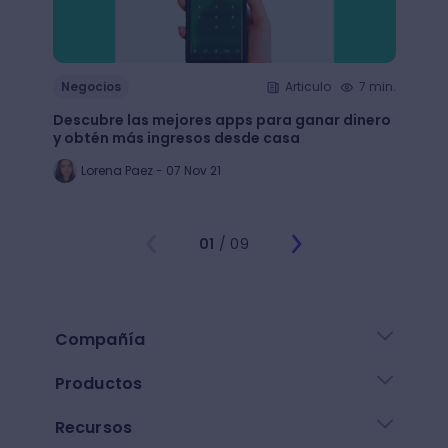
Negocios
Articulo
7 min.
Nego
Descubre las mejores apps para ganar dinero
+65 e
y obtén más ingresos desde casa
largo
Lorena Paez - 07 Nov 21
An
01
/ 09
Compañía
Productos
Recursos