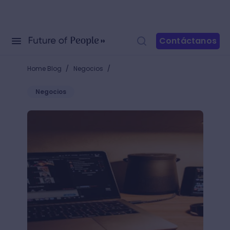
Contáctanos
/
/
Home Blog
Negocios
Negocios
Fondos de Zoom: mejora el look de tus reuniones vi