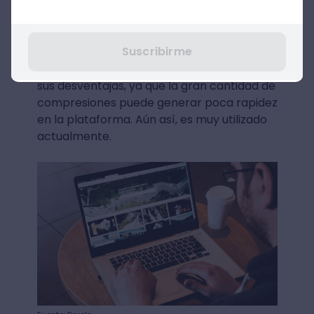
tiene una tasa de compresión
increíblemente alta”.
Suscribirme
No obstante, muchos usuarios reconocen
que este beneficio también puede tener
sus desventajas, ya que la gran cantidad de
compresiones puede generar poca rapidez
en la plataforma. Aún así, es muy utilizado
actualmente.