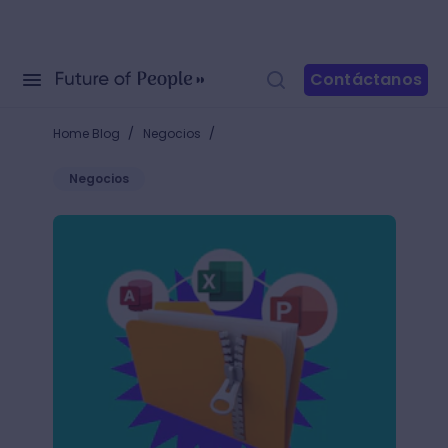
Contáctanos
/
/
Home Blog
Negocios
Negocios
+5 compresores de archivos que te ayudarán a ocup