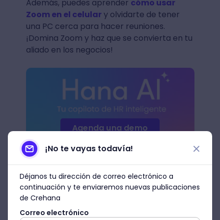
Además, puedes aprender
cómo usar
Zoom en el celular
y olvidarte de tener
una PC cerca para hacer reuniones.
¡Domina Zoom y haz que se convierta en tu
aliado en los negocios!
Agenda una demo
¡No te vayas todavía!
Déjanos tu dirección de correo electrónico a
continuación y te enviaremos nuevas publicaciones
de Crehana
Correo electrónico