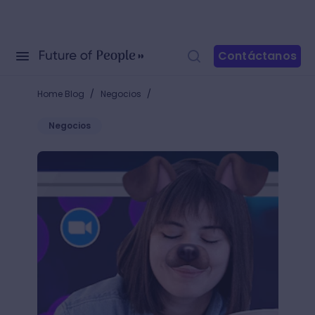
Contáctanos
/
/
Home Blog
Negocios
Negocios
Aprende cómo poner filtros en Zoom para reuniones