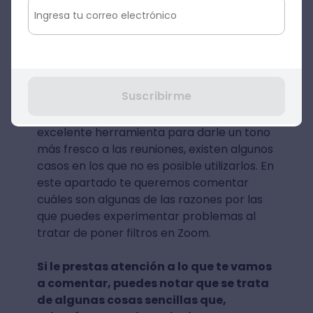
¿En qué situaciones no es
posible usar los filtros para
Zoom?
Suscribirme
Aunque los filtros para Zoom son una
excelente herramienta para darle un tono
más fresco a las reuniones, existen algunos
casos en los que no es posible utilizarlos. En
este apartado te queremos comentar
cuáles son algunas de las razones por las
que puedes experimentar problemas al
tratar de poner filtros en Zoom.
Si le prestas atención a lo que te vamos
a comentar, puedes notar que se trata
de algunas cosas sencillas que,