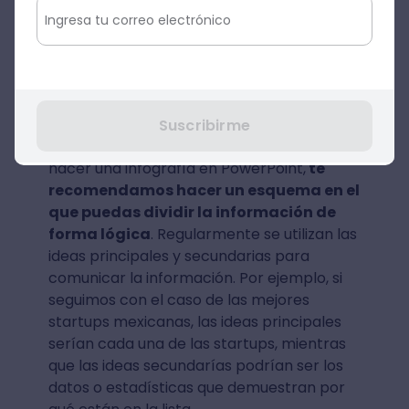
resumir y explicar de manera estructurada
algún tema,
tienes que poner en orden
las ideas que utilizarás
, y aplicar los
preceptos básicos del storytelling para
darle sentido a cada punto de la infografía.
Suscribirme
Para seguir avanzando y aprender cómo
hacer una infografía en PowerPoint,
te
recomendamos hacer un esquema en el
que puedas dividir la información de
forma lógica
. Regularmente se utilizan las
ideas principales y secundarias para
comunicar la información. Por ejemplo, si
seguimos con el caso de las mejores
startups mexicanas, las ideas principales
serían cada una de las startups, mientras
que las ideas secundarías podrían ser los
datos o estadísticas que demuestran por