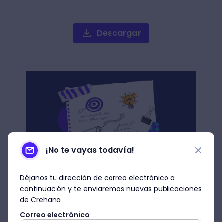
Descargar
¡No te vayas todavía!
Déjanos tu dirección de correo electrónico a
continuación y te enviaremos nuevas publicaciones
5. Organiza el contenido
de Crehana
Correo electrónico
Si quieres hacer una infografía para