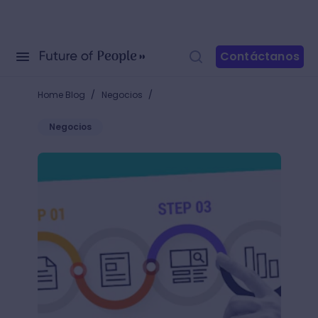
Contáctanos
/
/
Home Blog
Negocios
Negocios
Aprende cómo hacer una infografía en PowerPoint y