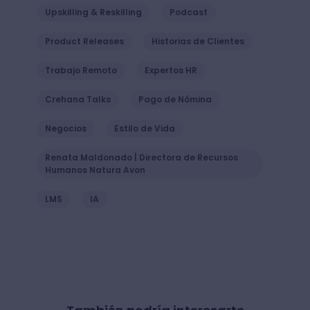
Upskilling & Reskilling
Podcast
Product Releases
Historias de Clientes
Trabajo Remoto
Expertos HR
Crehana Talks
Pago de Nómina
Negocios
Estilo de Vida
Renata Maldonado | Directora de Recursos
Humanos Natura Avon
LMS
IA