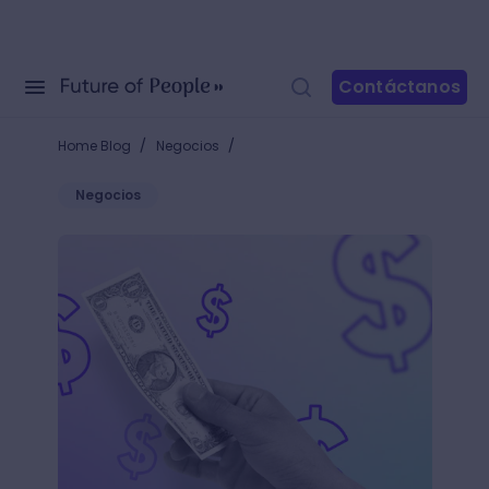
Contáctanos
/
/
Home Blog
Negocios
Negocios
¿Cómo ganar en dólares por Internet? +10 maneras 