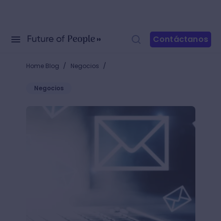
Contáctanos
/
/
Home Blog
Negocios
Negocios
¿Cómo crear un grupo en Gmail? Envía muchos correo