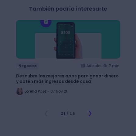
También podría interesarte
Negocios
Articulo
7 min.
Nego
Descubre las mejores apps para ganar dinero
+65 e
y obtén más ingresos desde casa
largo
Lorena Paez - 07 Nov 21
An
01
/ 09