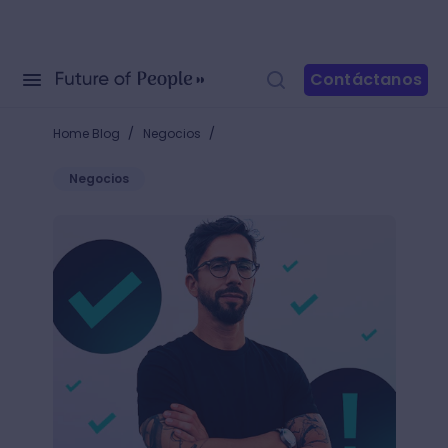
Contáctanos
/
/
Home Blog
Negocios
Negocios
10 características de una persona asertiva: ¡apren