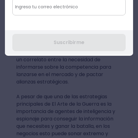
competencia.
"el
Asimismo, en el libro se menciona que
que ignora los planes de los estados
vecinos no puede pactar sus alianzas
Suscribirme
oportunamente".
A partir de estas dos
frases de El Arte de la Guerra, podemos ver
un correlato entre la necesidad de
informarse sobre la competencia para
lanzarse en el mercado y de pactar
alianzas estratégicas.
A pesar de que una de las estrategias
principales de El Arte de la Guerra es la
importancia de agentes de inteligencia y
espionaje para conseguir la información
que necesites y ganar la batalla, en los
negocios esto puede sonar extremo y