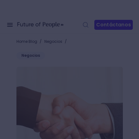
Contáctanos
/
/
Home Blog
Negocios
Negocios
Aplica las 20 mejores estrategias de El Arte de la 