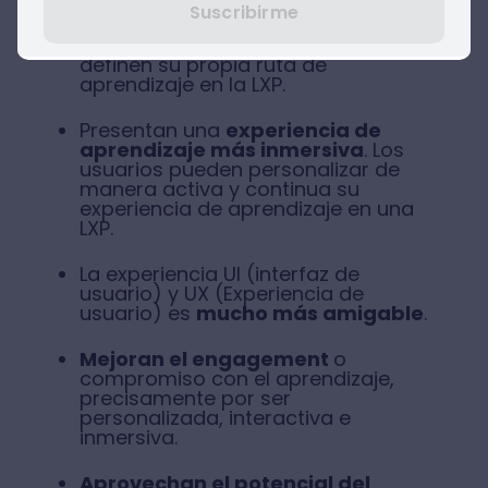
formativa mucho más
Suscribirme
interactiva
, ya que son los
usuarios quienes en cierto modo
definen su propia ruta de
aprendizaje en la LXP.
Presentan una
experiencia de
aprendizaje más inmersiva
. Los
usuarios pueden personalizar de
manera activa y continua su
experiencia de aprendizaje en una
LXP.
La experiencia UI (interfaz de
usuario) y UX (Experiencia de
usuario) es
mucho más amigable
.
Mejoran el engagement
o
compromiso con el aprendizaje,
precisamente por ser
personalizada, interactiva e
inmersiva.
Aprovechan el potencial del