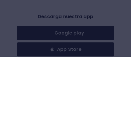
Descarga nuestra app
Google play
App Store
Otros
$
(
USD
)
Todos los derechos reservados