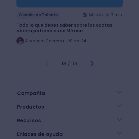
Gestión de Talento
Articulo
7 min.
Gesti
Todo lo que debes saber sobre las cuotas
Lean 
obrero patronales en México
trans
Alexandra Carranza - 20 Mar 24
Al
01
/ 09
Compañía
Productos
Recursos
Enlaces de ayuda