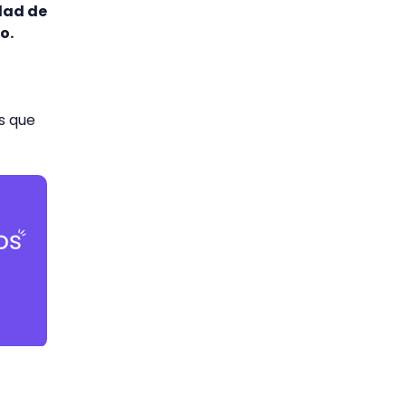
ldad de
o.
s que