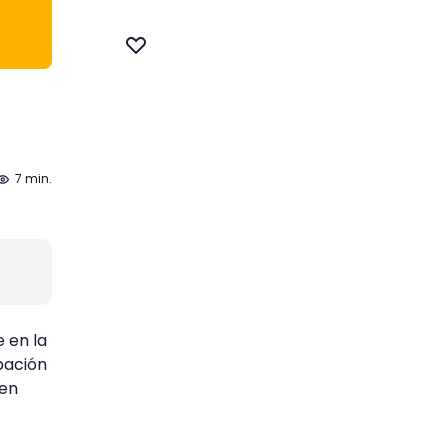
7 min.
e en la
pación
 en