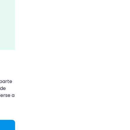
 parte
 de
terse a