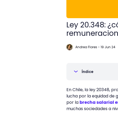
Ley 20.348: ¿
remuneracion
Andrea Flores
-
19 Jun 24
Índice
En Chile, la ley 20348, p
lucha por la equidad de
por la
brecha salarial 
muchas sociedades a niv