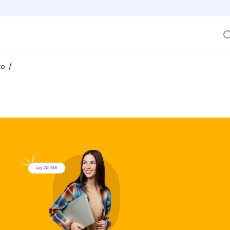
/
to
tiona la igualdad de remuneraciones en Chile?