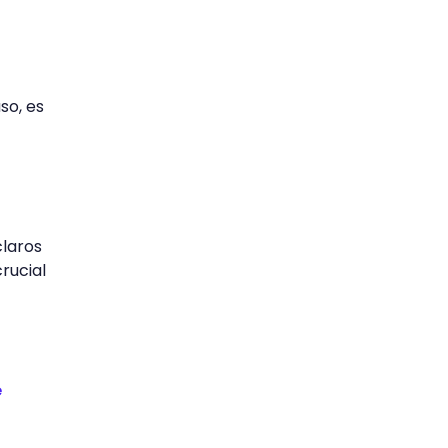
so, es
claros
rucial
e