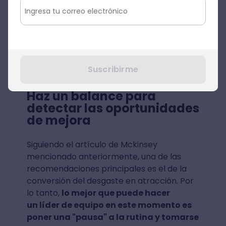
Ten un estilo de comunicación
Crear un propio estilo de comunicación es
vital para realizar presentaciones efectivas
y de alto impacto y para que
las ideas y
conceptos más importantes sean
Suscribirme
asimilados con facilidad y rapidez.
Haz un balance para
detectar las oportunidades
de mejora
Siguiendo el artículo de Mckinsey
mencionado anteriormente, una de las
recomendaciones principales es el de la
conversión del desgaste en atracción. Por
lo tanto,
lo mejor que puede hacer
un líder de equipo en este momento es
poner una "pausa" a la rutina y tomarse