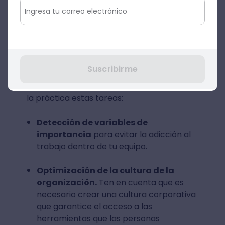
engagement de Crehana
Saber aprovechar las ventajas de la
tecnología implica ahorrar tiempo y dinero
al momento de medir en forma adecuada
el ambiente de trabajo. Por eso, es ideal
Suscribirme
emplear un
software de engagement
como el de Crehana, que permite llevar a
la práctica estas tareas:
Detección de variables de
importancia
para evitar la adicción al
trabajo dentro de tu equipo.
Optimización de la cultura de la
organización.
Ten en cuenta que es
necesario crear una cultura corporativa
que garantice el acceso a las
herramientas que las personas