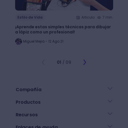
Estilo de Vida
Articulo
7 min.
Estil
¡Aprende estas simples técnicas para dibujar
¿Qué 
a lápiz como un profesional!
crear
Miguel Mejia - 12 Ago 21
Jo
01
/ 09
Compañía
Productos
Recursos
Enlaces de ayuda