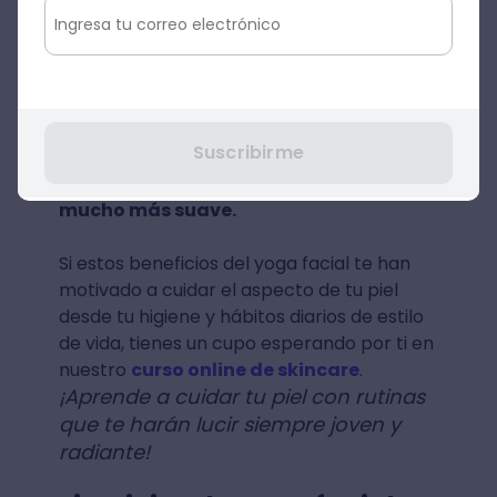
y los cuidados que debes tener según el
tuyo?
Suaviza la piel
Al acelerar la renovación celular y
Suscribirme
aumentar la hidratación de la piel,
notarás
cómo esta poco a poco se sentirá
mucho más suave.
Si estos beneficios del yoga facial te han
motivado a cuidar el aspecto de tu piel
desde tu higiene y hábitos diarios de estilo
de vida, tienes un cupo esperando por ti en
nuestro
curso online de skincare
.
¡Aprende a cuidar tu piel con rutinas
que te harán lucir siempre joven y
radiante!