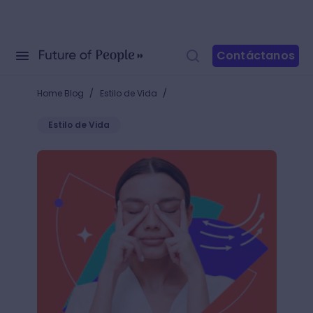
Contáctanos
/
/
Home Blog
Estilo de Vida
Estilo de Vida
¿Conoces el yoga facial? ¡Dile adiós a las arrugas co