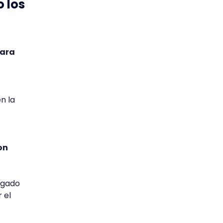
 los
para
n la
on
legado
 el