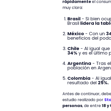
rápidamente
el consumo
muy clara:
Brasil
- Si bien ocu
Brasil
lidera la tab
México
- Con un
3
beneficios del pod
Chile
- Al igual que
34%
y es el último 
Argentina
- Tras el
población en Argen
Colombia
- Al igua
resultado del
25%.
Antes de continuar, deb
estudio realizado por
St
personas
, de entre
18 y