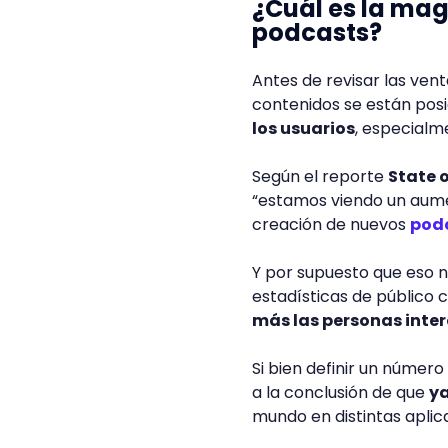
¿Cuál es la ma
podcasts?
Antes de revisar las ven
contenidos se están po
los usuarios
, especialm
Según el reporte
State 
“estamos viendo un aumen
creación de nuevos
podc
Y por supuesto que eso n
estadísticas de público 
más las personas inte
Si bien definir un número 
a la conclusión de que
ya
mundo en distintas aplic