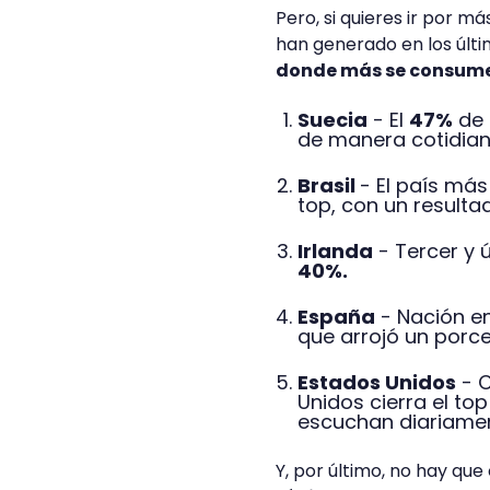
Pero, si quieres ir por m
han generado en los últi
donde más se consume
Suecia
- El
47%
de 
de manera cotidia
Brasil
- El país má
top, con un resulta
Irlanda
- Tercer y 
40%.
España
- Nación en
que arrojó un porc
Estados Unidos
- C
Unidos cierra el to
escuchan diariame
Y, por último, no hay que