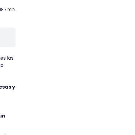
7 min.
es las
io
esas y
un