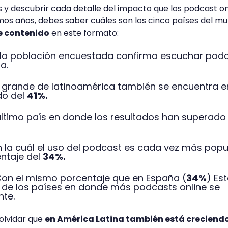
ás y descubrir cada detalle del impacto que los podcast on
mos años, debes saber cuáles son los cinco países del m
 contenido
en este formato:
la población encuestada confirma escuchar pod
na.
s grande de latinoamérica también se encuentra e
do del
41%.
último país en donde los resultados han superado 
 la cuál el uso del podcast es cada vez más popu
entaje del
34%.
on el mismo porcentaje que en España (
34%
) Es
p de los países en donde más podcasts online se
nte.
 olvidar que
en América Latina también está creciend