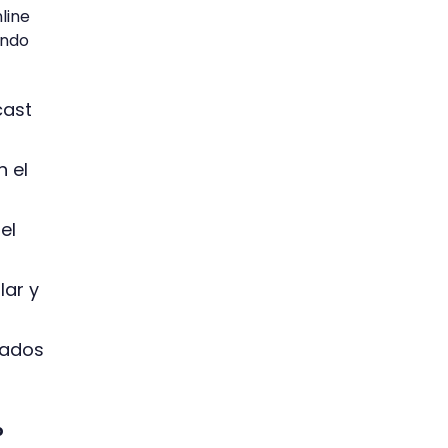
line
undo
cast
n el
el
lar y
tados
o