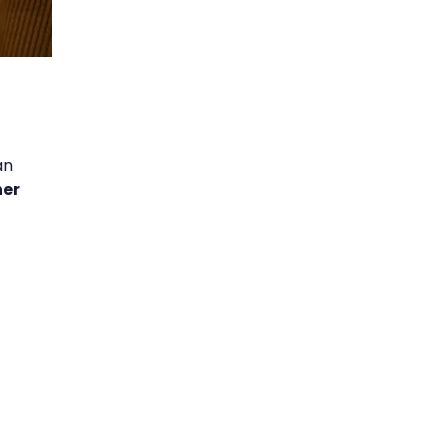
an
ner