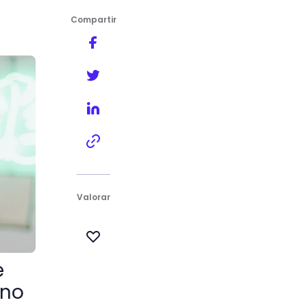
Compartir
n micrófono
Valorar
e
ono