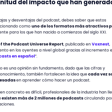
gnitud del impacto que han generado
tajas y desventajas del podcast, debes saber que estos
sicionando como
uno de los formatos más atractivos 
ente para los que han nacido a comienzos del siglo XXI.
of the Podcast Universe Report
, publicado en
Voxnest
,
to en los oyentes a nivel global gracias al incremento e
asts en español
”.
o es una opinión sin fundamento, dado que las cifras y
conocimiento, también fortalecen la idea que
cada vez s
resadas
en aprender cómo hacer un podcast.
en concreto es difícil, profesionales de la industria han l
 existen más de 2 millones de podcasts
circulando por
aciones.