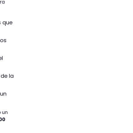
ra
s que
los
el
de la
 un
e un
700