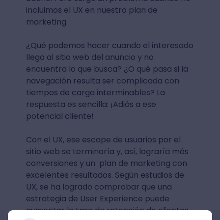
incluimos el UX en nuestro plan de
marketing.
¿Qué podemos hacer cuando el interesado
llega al sitio web del anuncio y no
encuentra lo que busca? ¿O qué pasa si la
navegación resulta ser complicada con
tiempos de carga interminables? La
respuesta es sencilla: ¡Adiós a ese
potencial cliente!
Con el UX, ese escape de usuarios por el
sitio web se terminaría y, así, lograría más
conversiones y un plan de marketing con
excelentes resultados. Según estudios de
UX, se ha logrado comprobar que una
estrategia de User Experience puede
aumentar la tasa de retención de clientes