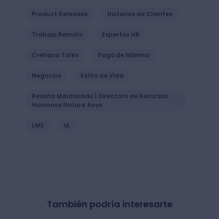
Product Releases
Historias de Clientes
Trabajo Remoto
Expertos HR
Crehana Talks
Pago de Nómina
Negocios
Estilo de Vida
Renata Maldonado | Directora de Recursos
Humanos Natura Avon
LMS
IA
También podría interesarte