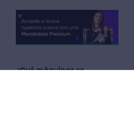
¿Qué máquinas se
necesitan para hacer
postres?
Las máquinas para hacer postres, como
una batidora eléctrica, no son utensilios de
repostería esenciales; pero si cuentas con
el presupuesto o tienes uno en casa,
pueden ayudarte a agilizar el trabajo del