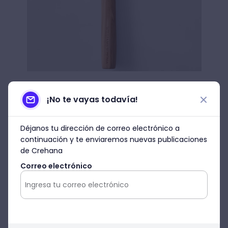
Imagen: williams-sonoma.com
¡No te vayas todavía!
Moldes para repostería
Déjanos tu dirección de correo electrónico a
Ayeisha Arguilez recomienda comprar los
continuación y te enviaremos nuevas publicaciones
moldes redondos para empezar tus
de Crehana
primeras recetas. Este utensilio de cocina
Correo electrónico
para repostería es un básico al momento
de trabajar tus
primeros postres
saludables
o tradicionales.
Sirven para colocar la mezcla antes