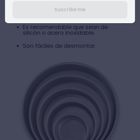
de meterla al horno.
Suscribirme
Son perfectos para queques.
Es recomendable que sean de
silicón o acero inoxidable.
Son fáciles de desmontar.