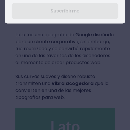
Suscribirme
Lato
Lato fue una tipografía de Google diseñada
para un cliente corporativo, sin embargo,
fue reutilizada y se convirtió rápidamente
en una de las favoritas de los diseñadores
al momento de crear productos web.
Sus curvas suaves y diseño robusto
transmiten una
vibra acogedora
que la
convierten en una de las mejores
tipografías para web.