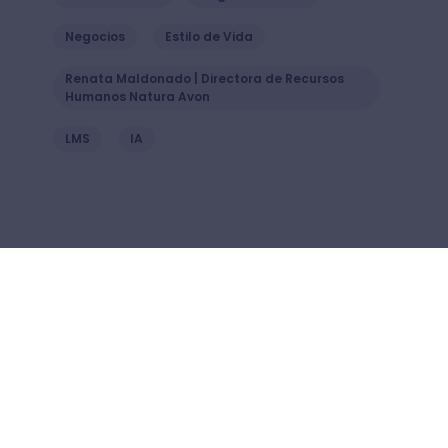
Negocios
Estilo de Vida
Renata Maldonado | Directora de Recursos
Humanos Natura Avon
LMS
IA
También podría interesarte