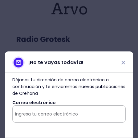
Radio Grotesk
Entre las tipografías para web más
versátiles, Radio Grotesk, sin duda alguna,
¡No te vayas todavía!
se destaca. Esta tipografía tiene un
diseño
limpio y sencillo,
ideal para todo tipo de
Déjanos tu dirección de correo electrónico a
proyectos. Los usuarios suelen
continuación y te enviaremos nuevas publicaciones
familiarizarse mucho con ella al ser muy
de Crehana
legible y agradable a la vista.
Correo electrónico