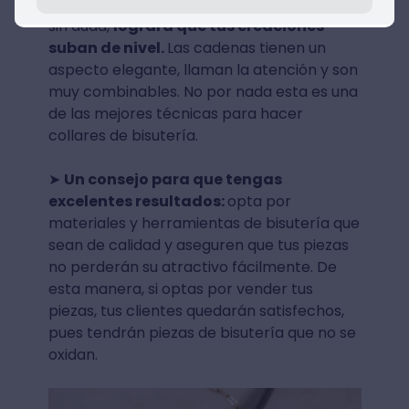
Esta es una técnica de bisutería fina que,
sin duda,
logrará que tus creaciones
suban de nivel.
Las cadenas tienen un
aspecto elegante, llaman la atención y son
muy combinables. No por nada esta es una
de las mejores técnicas para hacer
collares de bisutería.
➤
Un consejo para que tengas
excelentes resultados:
opta por
materiales y herramientas de bisutería que
sean de calidad y aseguren que tus piezas
no perderán su atractivo fácilmente. De
esta manera, si optas por vender tus
piezas, tus clientes quedarán satisfechos,
pues tendrán piezas de bisutería que no se
oxidan.