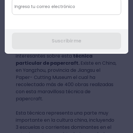
diseños en papercraft
usando esta
técnica, ya que consiste en calar figuras
sobre el papel con el cortante y tus
diseños pueden verse tanto en el papel
calado como en las piezas que retiras de él.
Suscribirme
Te contamos algunas curiosidades muy
interesantes sobre esta
técnica
particular de papercraft
.
Existe en China,
en Yangzhou, provincia de Jiangsu el
Paper- Cutting Museum el cual ha
recolectado más de 400 obras realizadas
con esta maravillosa técnica de
papercraft.
Esta técnica representa una parte muy
importante en la cultura china, incluyendo
3 escuelas o corrientes dominantes en el