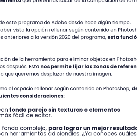
elemento
que preferirías sacar de la composición de for
io de este programa de Adobe desde hace algún tiempo,
ber visto la opción rellenar según contenido en Photosh
s anteriores a la versión 2020 del programa,
esta funció
ización de la herramienta para eliminar objetos en Photos
ños después. Esta
nos permite fijar las zonas de refere
to que queremos desplazar de nuestra imagen.
mo el espacio rellenar según contenido en Photoshop,
d
guientes consideraciones:
con
fondo parejo sin texturas o elementos
más fácil de editar.
n fondo complejo,
para lograr un mejor resultad
on herramientas adicionales. ¿Ya conoces cuáles