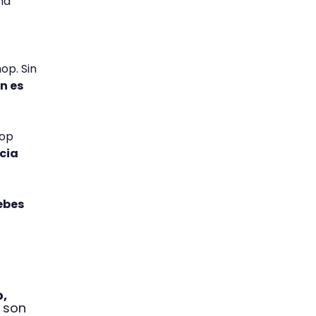
ma
op. Sin
n es
hop
ncia
ebes
o,
 son