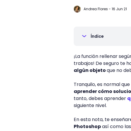
Andrea Flores
-
16 Jun 21
Índice
¡La función rellenar seg
trabajos! De seguro te 
algún objeto
que no deb
Tranquilo, es normal que 
aprender cómo solucio
tanto, debes aprender
q
siguiente nivel.
En esta nota, te enseñ
Photoshop
así como las