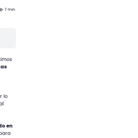
7 min.
ximos
tas
r lo
al
do en
 para