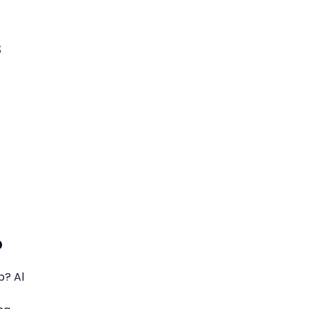
s
o
p? Al