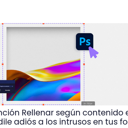
ar según contenido en Photoshop y ¡dile adiós a los intrusos
nción Rellenar según contenido 
ile adiós a los intrusos en tus fo