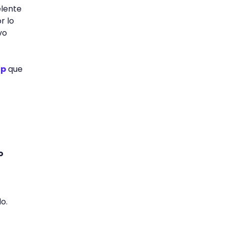
elente
r lo
vo
op
que
o
do.