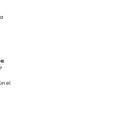
 a
ta
.
s?
ún el
n