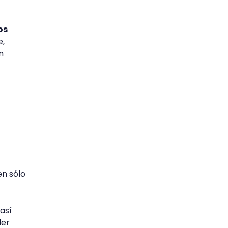
os
e,
n
n sólo
así
der