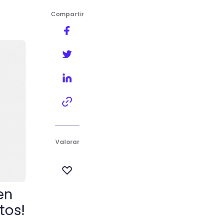
Compartir
 en tus fotos!
Valorar
en
tos!