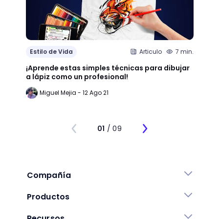
la selección de flor y crearás moodboards
como todo un profesional".
Además, si estás adentrándote en el
mundo de la
organización de eventos y
bodas
, te recomendamos que eches un
vistazo a las opciones que existen en la
fotografía profesional de bodas
y la
producción de videos
.
Nos vemos la próxima, gracias por haber
llegado hasta aquí 👋🏻.
Valorar