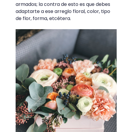
Generalmente, se pueden escoger entre
una variedad grande de diseños que se
ofrecen bajo catálogo y que son los que la
tienda tiene disponibles en ese momento.
De hecho, quienes trabajan en florerías,
suelen tomar cursos de arreglos florales.
En los servicios de
decoración para
bodas
o eventos, suelen venir incluidos
sets de arreglos florales que ya están pre-
armados; la contra de esto es que debes
adaptarte a ese arreglo floral, color, tipo
de flor, forma, etcétera.