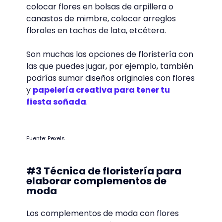
#2 Técnica de floristería para
composiciones florales
Hay muchas técnicas para arreglos
florales que pueden servirte para elaborar
hermosas composiciones florales, como
por ejemplo: la colocación de rosas en
recipientes de cristal con piedras de
decoración, colocar verdes en shots,
colocar flores en bolsas de arpillera o
canastos de mimbre, colocar arreglos
florales en tachos de lata, etcétera.
Son muchas las opciones de floristería con
las que puedes jugar, por ejemplo, también
podrías sumar diseños originales con flores
y
papelería creativa para tener tu
fiesta soñada
.