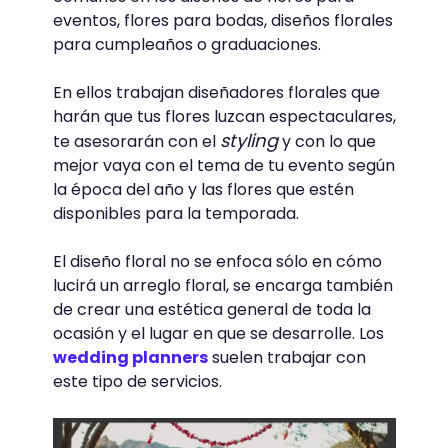
¿Y qué hay con los "diseños
florales"?
Ahora, los
diseños florales
son
aquellos
totalmente personalizados
, en
los que no importa el tema, colores u
ocasión: siempre irá adaptado a tus
necesidades, a tus gustos y sobre todo a tu
personalidad. Los diseños florales son muy
comunes en los diseños de flores para
eventos, flores para bodas, diseños florales
para cumpleaños o graduaciones.
En ellos trabajan diseñadores florales que
harán que tus flores luzcan espectaculares,
styling
te asesorarán con el
y con lo que
mejor vaya con el tema de tu evento según
la época del año y las flores que estén
disponibles para la temporada.