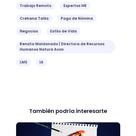
Hemos realizado un extenso recorrido por
las definiciones de floristería, las técnicas
que componen a este arte de los diseños y
arreglos florales; además, te compartimos
detalles sobre cómo ser un florista
profesional e incluso un manual de técnicas
de floristería que puedes consultar para
comenzar "el camino de las flores".
Lo más importante para ser un diseñador
floral es la creatividad y el conocimiento y
manejo de las flores. Como dice nuestra
profesora y florista mexicana
Elva
Guajardo
en el
Curso de Floristería y
arreglos florales para eventos
, tomando
estas clases:
"te convertirás en un experto o experta en