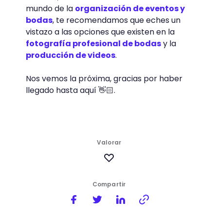
proporciones, tamaños, colores y
características de las flores, hojas y ramas
que se pueden emplear para la confección
de las composiciones florales.
Un buen florista es aquel que sabe cómo
tratar una flor, una planta, un árbol y que
sabe cómo usarlo para sacarle el máximo
partido.
Los artistas florales saben cómo combinar
diferentes productos para crear
composiciones únicas para regalar o para
decorar. Su función es bocetar, diseñar los
arreglos, los ramos, los centros y los
adornos vegetales más vistosos y
agradables, siguiendo siempre los cánones
del momento; presupuestar la creación de