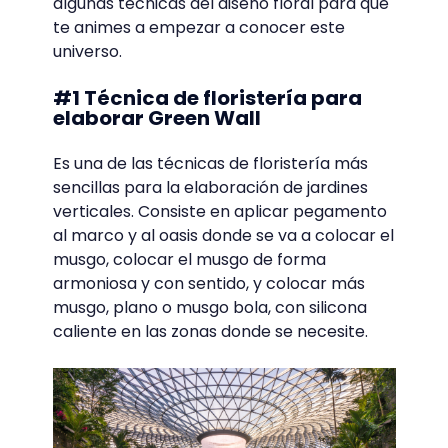
Como todo arte, la floristería tiene
técnicas básicas que podemos utilizar para
hacer diseños y arreglos florales de
diversas maneras.
En la floristería es muy importante la
creatividad y la originalidad de los diseños,
por eso te compartiremos
algunas técnicas del diseño floral para que
te animes a empezar a conocer este
universo.
#1 Técnica de floristería para
elaborar Green Wall
Es una de las técnicas de floristería más
sencillas para la elaboración de jardines
verticales. Consiste en aplicar pegamento