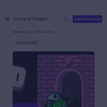
Contáctanos
/
/
Home Blog
Estilo de Vida
Estilo de Vida
Los programas para hacer pixel art con los que podr