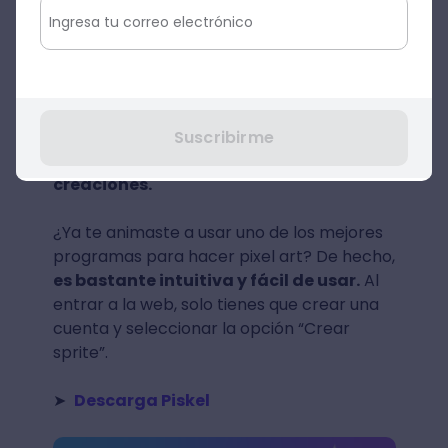
Otro de los programas para hacer pixel art
que te permite crear imágenes animadas
de píxeles. Solo debes crear una nueva
capa (frame) y dibujar a tu personaje en
otra posición. De esta forma,
podrás
Suscribirme
hacer una secuencia con tus
creaciones.
¿Ya te animaste a usar uno de los mejores
programas para hacer pixel art? De hecho,
es bastante intuitiva y fácil de usar.
Al
entrar a la web, solo tienes que crear una
cuenta y seleccionar la opción “Crear
sprite”.
➤
Descarga Piskel