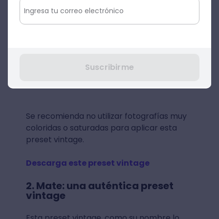
Suscribirme
Se recomienda no utilizar fotografías muy
coloridas o saturadas para aplicar esta
preset vintage.
Descarga este preset vintage
2. Mate: una auténtica preset
vintage
Esta preset vintage, como su nombre lo