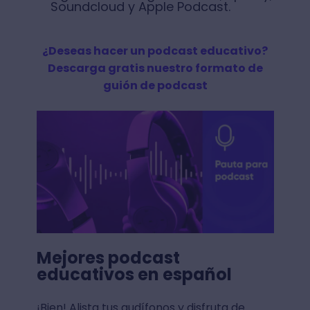
educativos online, tenemos un
artículo que resolverá tus dudas al
respecto
. Además, también te
brinda una lista de mejores
programas para grabar y editar un
podcast. ¡Disfrútalo!
Y con respecto a la plataforma
digital para almacenar tus podcast
de educación, puedes utilizar las
siguientes: Google Podcast, Spotify,
Soundcloud y Apple Podcast.
¿Deseas hacer un podcast educativo?
Descarga gratis nuestro formato de
guión de podcast