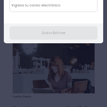
podcast educativo y compartir tus
conocimientos en plataformas digitales,
déjanos comentarte que es una gran
iniciativa para expandir tus ideas y la
oportunidad para debatir con otras
personas y sus puntos de vista.
Suscribirme
Fuente: Pexels