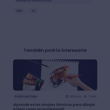
Humanos Natura Avon
LMS
IA
También podría interesarte
Estilo de Vida
Articulo
7 min.
Estil
¡Aprende estas simples técnicas para dibujar
¿Qué 
a lápiz como un profesional!
crear