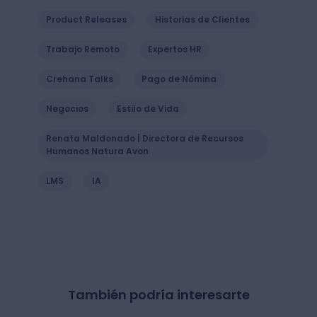
Product Releases
Historias de Clientes
Trabajo Remoto
Expertos HR
Crehana Talks
Pago de Nómina
Negocios
Estilo de Vida
Renata Maldonado | Directora de Recursos
Humanos Natura Avon
LMS
IA
También podría interesarte