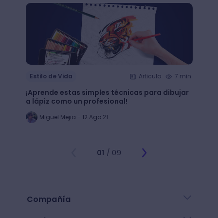
Estilo de Vida
Articulo
7 min.
Estil
¡Aprende estas simples técnicas para dibujar
¿Qué 
a lápiz como un profesional!
crear
Miguel Mejia - 12 Ago 21
Jo
01
/ 09
Compañía