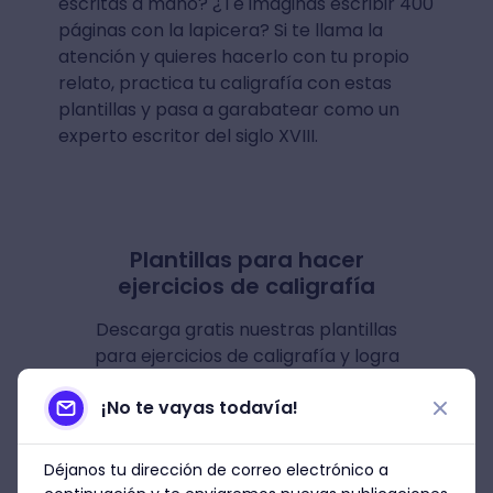
escritas a mano? ¿Te imaginas escribir 400
páginas con la lapicera? Si te llama la
atención y quieres hacerlo con tu propio
relato, practica tu caligrafía con estas
plantillas y pasa a garabatear como un
experto escritor del siglo XVIII.
Plantillas para hacer
ejercicios de caligrafía
Descarga gratis nuestras plantillas
para ejercicios de caligrafía y logra
un lettering envidiable ✍ ✨.
¡No te vayas todavía!
Descargar
Déjanos tu dirección de correo electrónico a