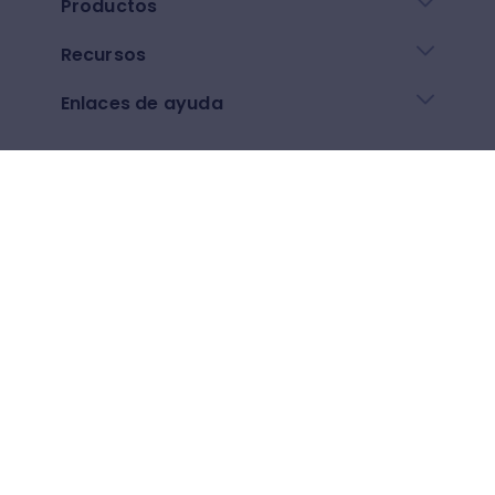
Productos
Recursos
Enlaces de ayuda
Descarga nuestra app
Google play
App Store
Otros
$
(
USD
)