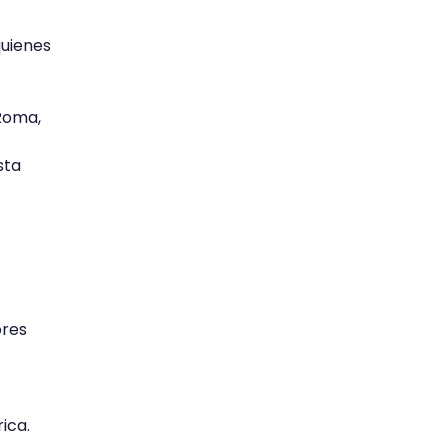
quienes
 Roma,
sta
ores
ica.