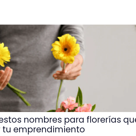
es para florerías que harán florecer tu emprendimiento
 estos nombres para florerías qu
r tu emprendimiento