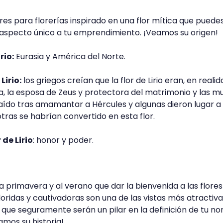
res para florerías inspirado en una flor mítica que puede
 aspecto único a tu emprendimiento. ¡Veamos su origen!
rio:
Eurasia y América del Norte.
Lirio:
los griegos creían que la flor de Lirio eran, en realid
, la esposa de Zeus y protectora del matrimonio y las mu
aído tras amamantar a Hércules y algunas dieron lugar a 
tras se habrían convertido en esta flor.
 de Lirio
: honor y poder.
a primavera y al verano que dar la bienvenida a las flores
loridas y cautivadoras son una de las vistas más atractiv
que seguramente serán un pilar en la definición de tu n
amos su historia!