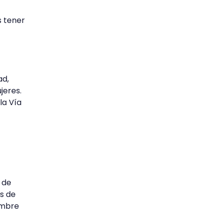
s tener
ad,
jeres.
la Vía
 de
as de
ombre