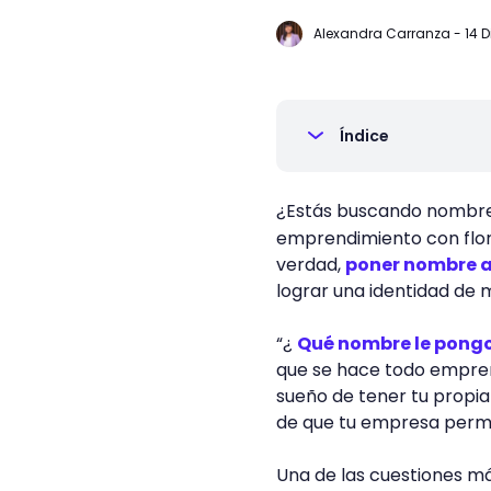
Alexandra Carranza
-
14 D
Índice
¿Estás buscando nombres 
emprendimiento con flo
verdad,
poner nombre a
lograr una identidad de
“¿
Qué nombre le pong
que se hace todo empren
sueño de tener tu propia 
de que tu empresa perma
Una de las cuestiones má