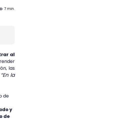
7 min.
rar al
prender
ón, las
“En la
,
o de
rado y
o de