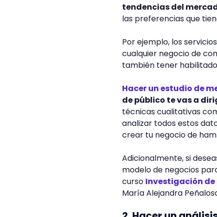
tendencias del merca
las preferencias que tien
Por ejemplo, los servicio
cualquier negocio de comi
también tener habilitado
Hacer un estudio de m
de público te vas a dirig
técnicas cualitativas co
analizar todos estos dat
crear tu negocio de ha
Adicionalmente, si desea
modelo de negocios para
curso
Investigación d
María Alejandra Peñalosa
2. Hacer un anális