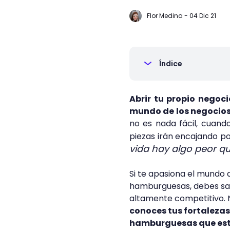
Flor Medina
-
04 Dic 21
Índice
Abrir tu propio negoc
mundo de los negocios
no es nada fácil, cuand
piezas irán encajando po
vida hay algo peor qu
Si te apasiona el mundo 
hamburguesas, debes sab
altamente competitivo. 
conoces tus fortalezas
hamburguesas que esté