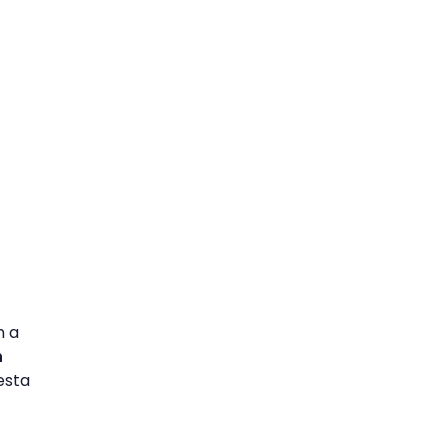
n a
n
esta