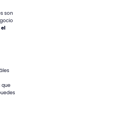
es son
egocio
el
áles
 que
puedes