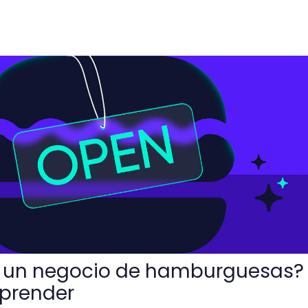
o de hamburguesas? Guía para emprender
r un negocio de hamburguesas?
prender