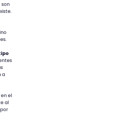
s son
xiste.
ino
tes.
tipo
rentes
ás
n a
 en el
e al
 por