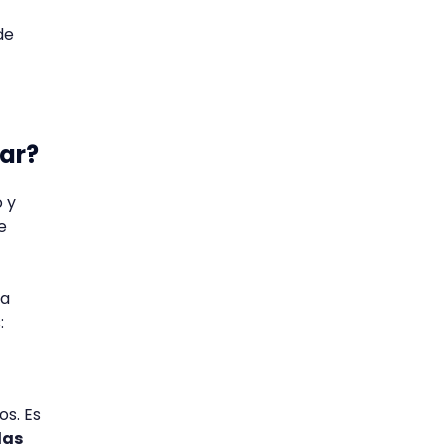
de
ar?
 y
e
ta
:
os. Es
las