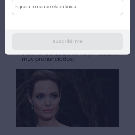
superior e inferior del rostro similares en
anchura. Además, se caracteriza porque:
No posee curvas en los laterales
del rostro.
Posee pómulos prominentes.
Suscribirme
Tiene una barbilla corta y maxilares
muy pronunciados.