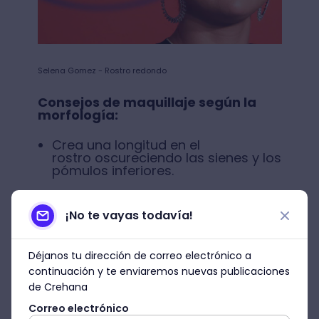
Selena Gomez - Rostro redondo
Consejos de maquillaje según la
morfología:
Crea una longitud en el
rostro oscureciendo las sienes y los
pómulos inferiores.
Dale sombra a la nariz.
¡No te vayas todavía!
Aplica un tono claro por encima del
pómulo.
Déjanos tu dirección de correo electrónico a
continuación y te enviaremos nuevas publicaciones
Morfología de rostro cuadrado
de Crehana
Este tipo de rostro suele tener la zona
Correo electrónico