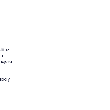
tifaz
en
 mejora
uida y