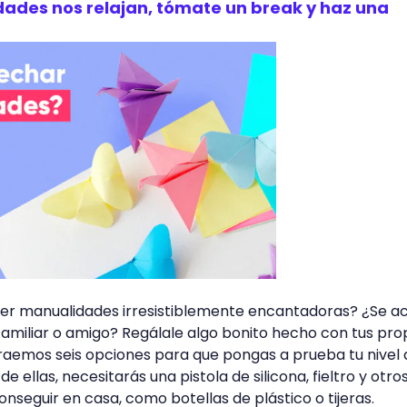
ades nos relajan, tómate un break y haz una
er manualidades irresistiblemente encantadoras? ¿Se a
amiliar o amigo? Regálale algo bonito hecho con tus pro
raemos seis opciones para que pongas a prueba tu nivel 
e ellas, necesitarás una pistola de silicona, fieltro y otro
nseguir en casa, como botellas de plástico o tijeras.