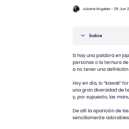
Juliane Angeles
-
05 Jun 
Índice
Si hay una palabra en ja
personas o la ternura de 
a no tener una definició
Hoy en día, lo “kawaii” f
una gran diversidad de t
y, por supuesto, las manu
De allí la aparición de l
sencillamente adorables 