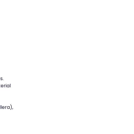
s.
erial
lera),