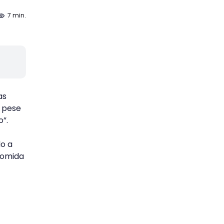
7 min.
as
, pese
o”.
do a
 comida