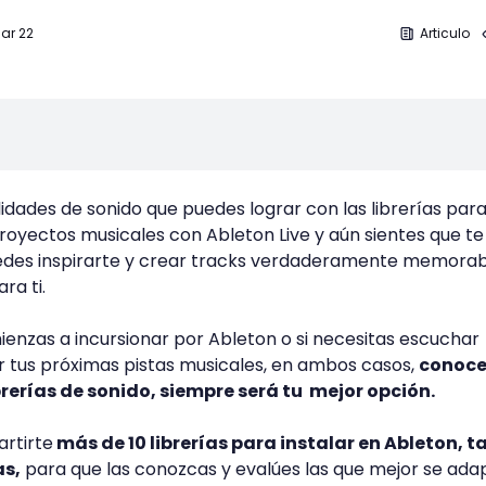
ar 22
Articulo
lidades de sonido que puedes lograr con las librerías par
proyectos musicales con Ableton Live y aún sientes que te
edes inspirarte y crear tracks verdaderamente memorab
ra ti.
ienzas a incursionar por Ableton o si necesitas escuchar
r tus próximas pistas musicales, en ambos casos,
conoce
brerías de sonido, siempre será tu mejor opción.
rtirte
más de 10 librerías para instalar en Ableton, t
as,
para que las conozcas y evalúes las que mejor se ada