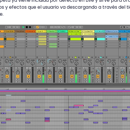
eta ya viene incluida por defecto en Live y sirve para o
s y efectos que el usuario va descargando a través del t
ve.