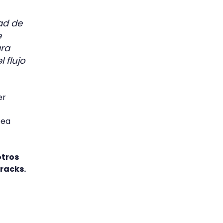
ad de
e
ara
 flujo
er
sea
otros
tracks.