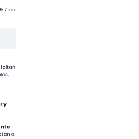
7 min.
a
 faltan
les,
r y
anto
ptan a