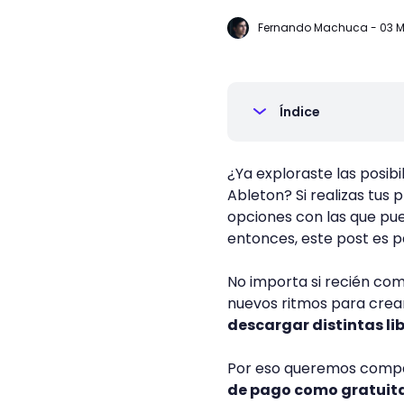
Fernando Machuca
-
03 M
Índice
¿Ya exploraste las posibi
Ableton? Si realizas tus 
opciones con las que pu
entonces, este post es pa
No importa si recién com
nuevos ritmos para crea
descargar distintas li
Por eso queremos compa
de pago como gratuit