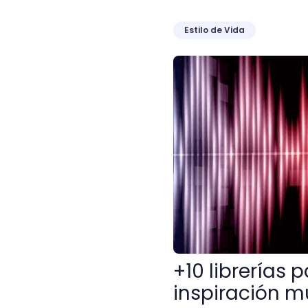
Estilo de Vida
+10 librerías para Ableton
+10 librerías 
inspiración m