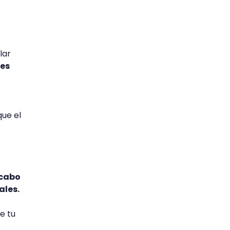
lar
 es
que el
 cabo
ales.
e tu