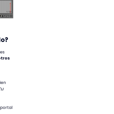
do?
 es
otros
ien
tu
 portal