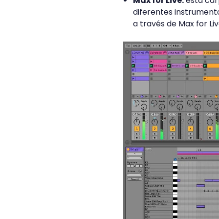
Max for Live:
esta carp
diferentes instrumento
a través de Max for Li