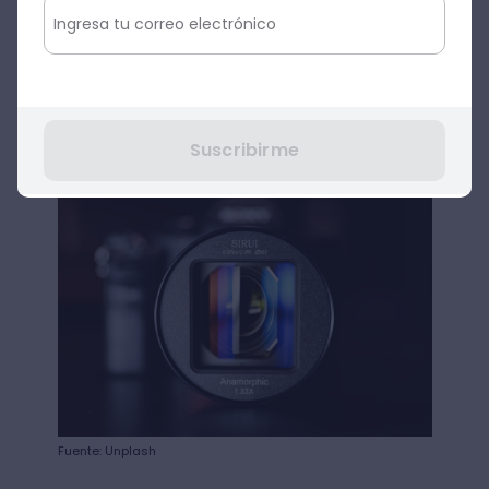
Asimismo, los lentes anamórficos
comprimen la parte horizontal de la
imagen haciéndola muy cuadrada y luego
se procede a descomprimirla en edición
(es decir, estirarla horizontalmente).
Suscribirme
Fuente: Unplash