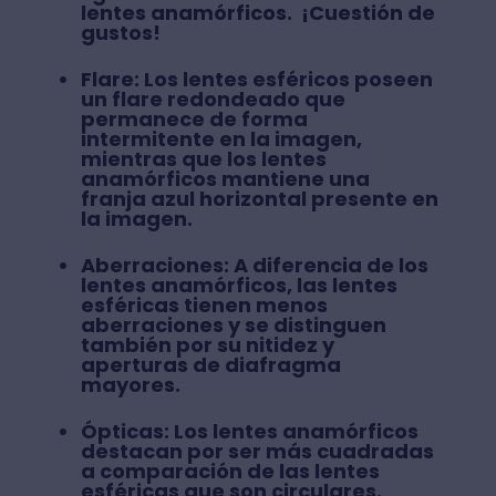
lentes anamórficos. ¡Cuestión de
gustos!
Flare:
Los lentes esféricos poseen
un flare redondeado que
permanece de forma
intermitente en la imagen,
mientras que los lentes
anamórficos mantiene una
franja azul horizontal presente en
la imagen.
Aberraciones:
A diferencia de los
lentes anamórficos, las lentes
esféricas tienen menos
aberraciones y se distinguen
también por su nitidez y
aperturas de diafragma
mayores.
Ópticas:
Los lentes anamórficos
destacan por ser más cuadradas
a comparación de las lentes
esféricas que son circulares.