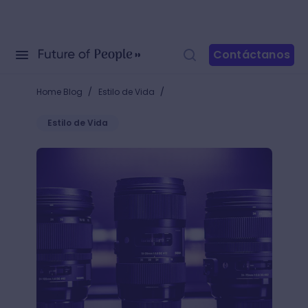
Contáctanos
/
/
Home Blog
Estilo de Vida
Estilo de Vida
Lentes anamórficos: ¡Crea piezas audiovisuales com