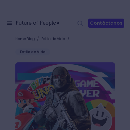
Contáctanos
/
/
Home Blog
Estilo de Vida
Estilo de Vida
+20 juegos online en familia: ¡Diviértete en línea co