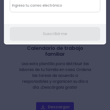
Sin duda, Call of Duty Mobile es un juego
para jugar con familiares a los que les guste
el género de acción y los disparos en
tercera persona.
Suscribirme
Calendario de trabajo
familiar
Usa esta plantilla para distribuir las
labores de tu familia en casa. Ordena
las tareas de acuerdo a
responsables y organicen su día a
día. ¡Descárgala gratis!
Descargar