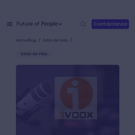
Contáctanos
/
/
Home Blog
Estilo de Vida
Estilo de Vida
Ivoox podcast: enciende el micrófono y comparte el