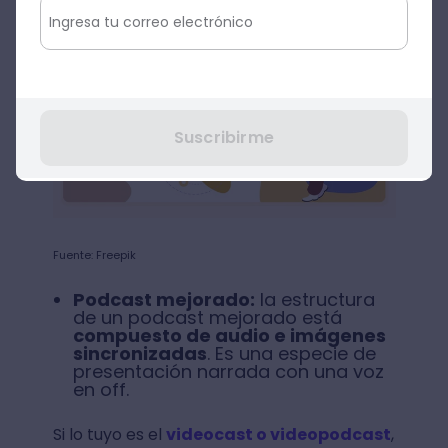
Suscribirme
Fuente: Freepik
Podcast mejorado:
la estructura
de un podcast mejorado está
compuesto de audio e imágenes
sincronizadas
. Es una especie de
presentación narrada con una voz
en off.
Si lo tuyo es el
videocast o videopodcast
,