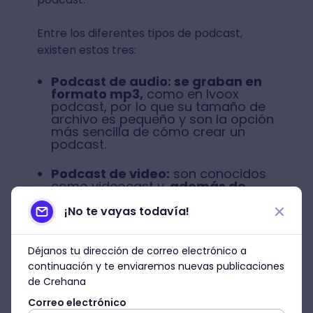
Entre los diferentes tipos de podcast,
existen estos tres:
Podcast de audio: se graban en
formato mp3,
como en Ivoox
podcast, por lo que su tamaño de
archivo es pequeño y son la opción
más sencilla de cómo crear un
podcast.
Podcast de video:
son conocidos
como videocast y,
además de
audio, incluyen video
. Por eso
estos tipos de formato de podcast
¡No te vayas todavía!
requieren más tiempo de
producción y planificación para su
grabación.
Déjanos tu dirección de correo electrónico a
continuación y te enviaremos nuevas publicaciones
de Crehana
Correo electrónico