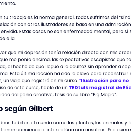
imiento.
en tu trabajo es la norma general, todos sufrimos del “sí
relación con otros ilustradores se basa en una admiració
 envidia. Estas cosas no son enfermedad mental, pero sí 
de ella.
ver que mi depresión tenía relación directa con mis creen
 que me ponía encima, las expectativas escapistas que t
da, el hecho de que llegué a la adultez sin aprender a se
ma. Esta última lección ha sido la clave para reconstruir 
n, un viaje que registré en mi curso
“Ilustración para no
lase de este curso, hablo de un
TEDtalk magistral de Eli
dea del genio creativo, tesis de su libro “Big Magic”.
o según Gilbert
ideas habitan el mundo como las plantas, los animales y l
 tienen conciencia e interactúan con nosotros. Eso quiere