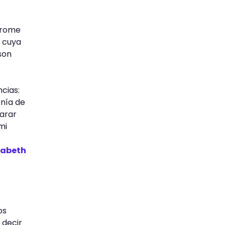
ndrome
n cuya
son
cias:
enía de
parar
mi
zabeth
os
 decir