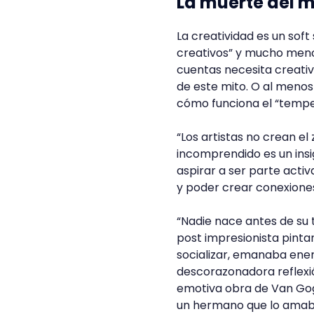
La muerte del m
La creatividad es un soft
creativos” y mucho menos
cuentas necesita creativi
de este mito. O al meno
cómo funciona el “tempe
“Los artistas no crean el
incomprendido es un insi
aspirar a ser parte acti
y poder crear conexione
“Nadie nace antes de su 
post impresionista pinta
socializar, emanaba energ
descorazonadora reflexi
emotiva obra de Van Gogh
un hermano que lo amaba