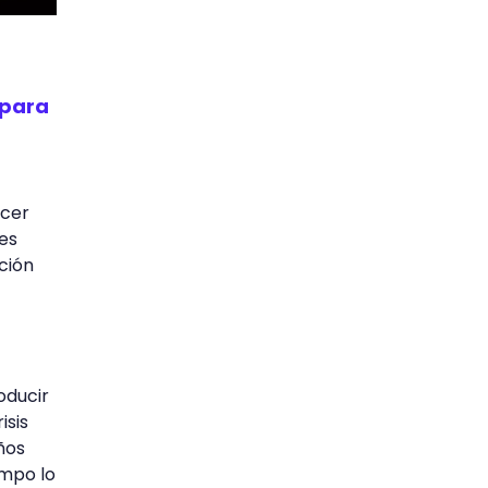
 para
ocer
es
ción
oducir
isis
ños
empo lo