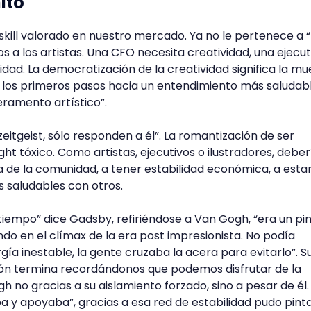
ito
 skill valorado en nuestro mercado. Ya no le pertenece a “
 a los artistas. Una CFO necesita creatividad, una ejecut
dad. La democratización de la creatividad significa la mu
s los primeros pasos hacia un entendimiento más saludab
ramento artístico”.
 zeitgeist, sólo responden a él”. La romantización de ser
ght tóxico. Como artistas, ejecutivos o ilustradores, deb
va de la comunidad, a tener estabilidad económica, a esta
s saludables con otros.
tiempo” dice Gadsby, refiriéndose a Van Gogh, “era un pi
ndo en el clímax de la era post impresionista. No podía
ía inestable, la gente cruzaba la acera para evitarlo”. S
ón termina recordándonos que podemos disfrutar de la
 no gracias a su aislamiento forzado, sino a pesar de él.
 y apoyaba”, gracias a esa red de estabilidad pudo pint