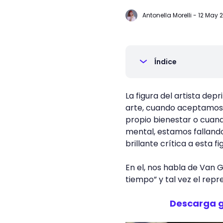
Antonella Morelli
-
12 May 
Índice
La figura del artista dep
arte, cuando aceptamos 
propio bienestar o cuan
mental, estamos falland
brillante crítica a esta 
En el, nos habla de Van 
tiempo” y tal vez el rep
Descarga gr