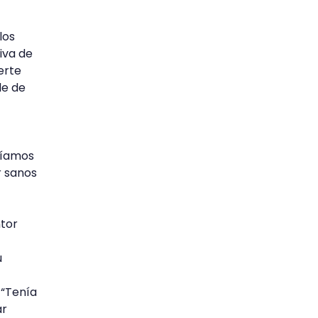
los
iva de
erte
le de
eríamos
r sanos
ntor
u
 “Tenía
ar