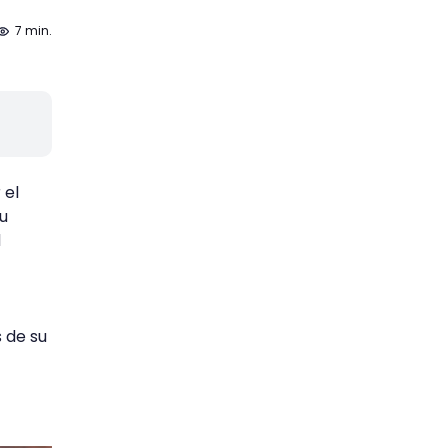
7 min.
 el
u
d
 de su