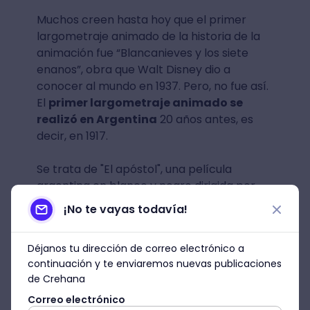
Muchos creen hasta hoy que el primer
largometraje animado de la historia de la
animación fue “Blancanieves y los siete
enanos”, obra que Walt Disney dio a
conocer al mundo en 1937. Pero, no fue así.
El
primer largometraje animado se
realizó en Argentina
20 años antes, es
decir, en 1917.
Se trata de "El apóstol", una película
argentina en blanco y negro dirigida por
Quirino Cristiani y producida por Federico
¡No te vayas todavía!
Valle. El film se hizo enteramente con los
dibujos a mano de Cristiani.
Déjanos tu dirección de correo electrónico a
continuación y te enviaremos nuevas publicaciones
de Crehana
Correo electrónico