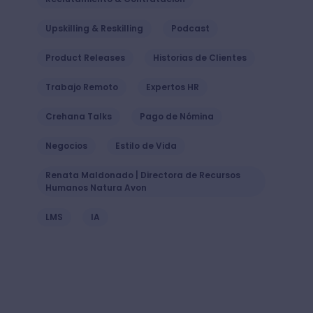
Upskilling & Reskilling
Podcast
Product Releases
Historias de Clientes
Trabajo Remoto
Expertos HR
Crehana Talks
Pago de Nómina
Negocios
Estilo de Vida
Renata Maldonado | Directora de Recursos
Humanos Natura Avon
LMS
IA