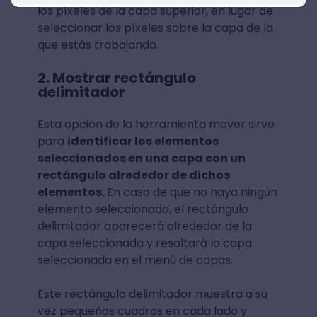
los píxeles de la capa superior, en lugar de
seleccionar los píxeles sobre la capa de la
que estás trabajando.
2. Mostrar rectángulo
delimitador
Esta opción de la herramienta mover sirve
para
identificar los elementos
seleccionados en una capa con un
rectángulo alrededor de dichos
elementos.
En caso de que no haya ningún
elemento seleccionado, el rectángulo
delimitador aparecerá alrededor de la
capa seleccionada y resaltará la capa
seleccionada en el menú de capas.
Este rectángulo delimitador muestra a su
vez pequeños cuadros en cada lado y