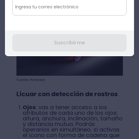
Suscribirme
Fuente: Pinterest
Licuar con detección de rostros
Ojos
: vas a tener acceso a los
atributos de cada uno de los ojos;
altura, anchura, inclinación, tamaño
y distancia mutua. Podrás
operarlos en simultáneo, si activas
el ícono con forma de cadena que