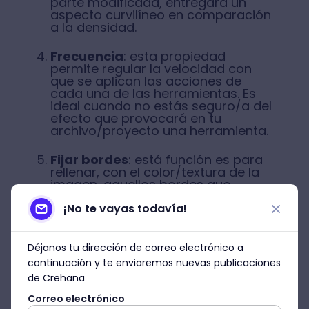
parte modificada, entregará un
aspecto curvilíneo en comparación
a la densidad.
Frecuencia
: esta propiedad
permite regular la velocidad con
que se aplican las acciones de
cada una de las herramientas. Es
ideal cuando no estás seguro/a del
efecto que provocará en tu
archivo/proyecto una herramienta.
Fijar bordes
: está función es para
rellenar, con el color/textura de la
imagen, aquellos bordes que
fueron afectados por una
herramienta. Situación en la cual se
¡No te vayas todavía!
percibe el telón de fondo, conocido
como área de trabajo inerte.
Déjanos tu dirección de correo electrónico a
Presión de stylus
: esta propiedad
continuación y te enviaremos nuevas publicaciones
está sólo habilitada para quienes
de Crehana
trabajan con una tableta de dibujo
digital.
Correo electrónico