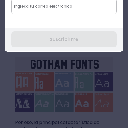
creación de Gotham font, Tobias tomó
ideas de una tipografía diseñada en la
década de 1920. Esta fue la
tipografía
Futura
creada por Paul Renner. Esta
fuente representó el estilo general de la
Suscribirme
época, donde se comenzó con el diseño de
tipografías con formas geométricas.
Por eso, la principal característica de