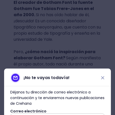
El creador de Gotham Font la fuente
Gotham fue Tobias Frere-Jones en el
año 2000.
Si no has oído hablar de él,
¡descuida! Es un conocido diseñador
tipográfico neoyorquino, que cuenta con su
propio estudio de tipografía y enseña en la
universidad de Yale.
Pero,
¿cómo nació la inspiración para
elaborar Gotham Font?
Según manifiesta
él propio autor, todo nació durante una
época en la que se dedicaba a la fotografía
urbana. Es allí en la que se sintió atraído
¡No te vayas todavía!
por la tipografía de los viejos edificios y el
metro de Nueva York. Es así como nació el
Déjanos tu dirección de correo electrónico a
estilo simple y neutral muy característico
continuación y te enviaremos nuevas publicaciones
de Gotham Font.
de Crehana
Correo electrónico
Sin embargo, eso no fue todo.
En la